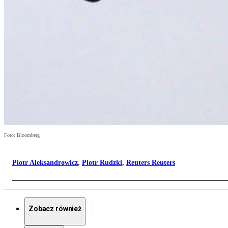
Foto: Bloomberg
Piotr Aleksandrowicz
,
Piotr Rudzki
,
Reuters Reuters
Zobacz również