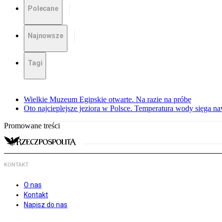
Polecane
Najnowsze
Tagi
Wielkie Muzeum Egipskie otwarte. Na razie na próbę
Oto najcieplejsze jeziora w Polsce. Temperatura wody sięga na
Promowane treści
KONTAKT
O nas
Kontakt
Napisz do nas