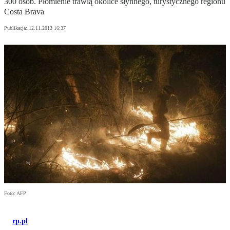
300 osób. Płomienie trawią okolice słynnego, turystycznego regionu
Costa Brava
Publikacja:
12.11.2013 16:37
Foto: AFP
rp.pl