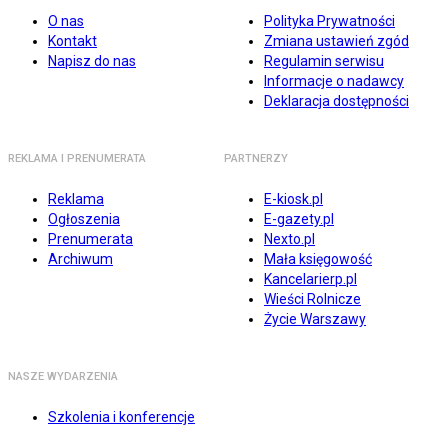
O nas
Polityka Prywatności
Kontakt
Zmiana ustawień zgód
Napisz do nas
Regulamin serwisu
Informacje o nadawcy
Deklaracja dostępności
REKLAMA I PRENUMERATA
PARTNERZY
Reklama
E-kiosk.pl
Ogłoszenia
E-gazety.pl
Prenumerata
Nexto.pl
Archiwum
Mała księgowość
Kancelarierp.pl
Wieści Rolnicze
Życie Warszawy
NASZE WYDARZENIA
Szkolenia i konferencje