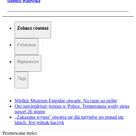
Danuta Walewska
Zobacz również
Polecane
Najnowsze
Tagi
Wielkie Muzeum Egipskie otwarte. Na razie na próbę
Oto najcieplejsze jeziora w Polsce. Temperatura wody sięga
nawet 26 stopni
„Zakazana wyspa" otwiera się dla turystów po ponad stu
latach. Jest jednak haczyk
Promowane treści