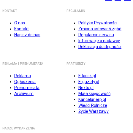
KONTAKT
REGULAMIN
O nas
Polityka Prywatności
Kontakt
Zmiana ustawień zgód
Napisz do nas
Regulamin serwisu
Informacje o nadawcy
Deklaracja dostępności
REKLAMA I PRENUMERATA
PARTNERZY
Reklama
E-kiosk.pl
Ogłoszenia
E-gazety.pl
Prenumerata
Nexto.pl
Archiwum
Mała księgowość
Kancelarierp.pl
Wieści Rolnicze
Życie Warszawy
NASZE WYDARZENIA