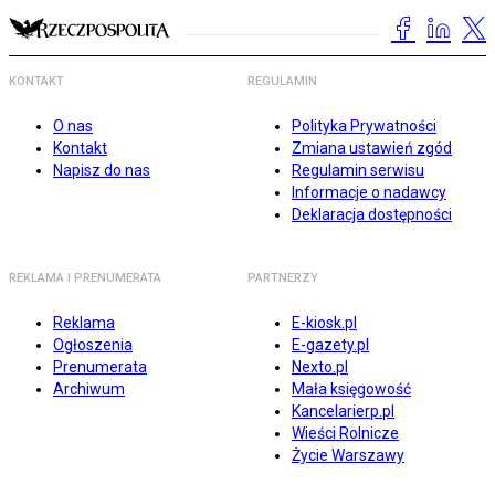
KONTAKT
REGULAMIN
O nas
Polityka Prywatności
Kontakt
Zmiana ustawień zgód
Napisz do nas
Regulamin serwisu
Informacje o nadawcy
Deklaracja dostępności
REKLAMA I PRENUMERATA
PARTNERZY
Reklama
E-kiosk.pl
Ogłoszenia
E-gazety.pl
Prenumerata
Nexto.pl
Archiwum
Mała księgowość
Kancelarierp.pl
Wieści Rolnicze
Życie Warszawy