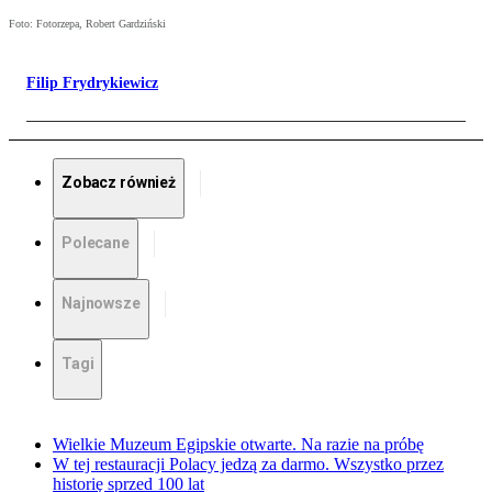
Foto: Fotorzepa, Robert Gardziński
Filip Frydrykiewicz
Zobacz również
Polecane
Najnowsze
Tagi
Wielkie Muzeum Egipskie otwarte. Na razie na próbę
W tej restauracji Polacy jedzą za darmo. Wszystko przez
historię sprzed 100 lat