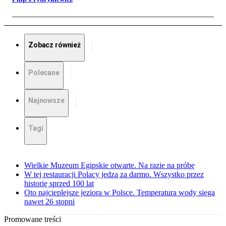
Zobacz również
Polecane
Najnowsze
Tagi
Wielkie Muzeum Egipskie otwarte. Na razie na próbę
W tej restauracji Polacy jedzą za darmo. Wszystko przez
historię sprzed 100 lat
Oto najcieplejsze jeziora w Polsce. Temperatura wody sięga
nawet 26 stopni
Promowane treści