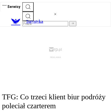
Serwisy
T
urystyka
TFG: Co trzeci klient biur podróży
poleciał czarterem