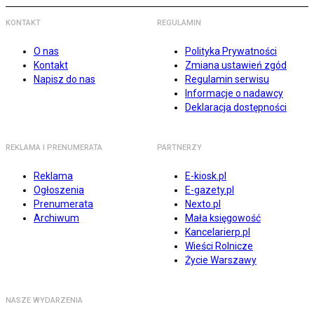
KONTAKT
REGULAMIN
O nas
Polityka Prywatności
Kontakt
Zmiana ustawień zgód
Napisz do nas
Regulamin serwisu
Informacje o nadawcy
Deklaracja dostępności
REKLAMA I PRENUMERATA
PARTNERZY
Reklama
E-kiosk.pl
Ogłoszenia
E-gazety.pl
Prenumerata
Nexto.pl
Archiwum
Mała księgowość
Kancelarierp.pl
Wieści Rolnicze
Życie Warszawy
NASZE WYDARZENIA