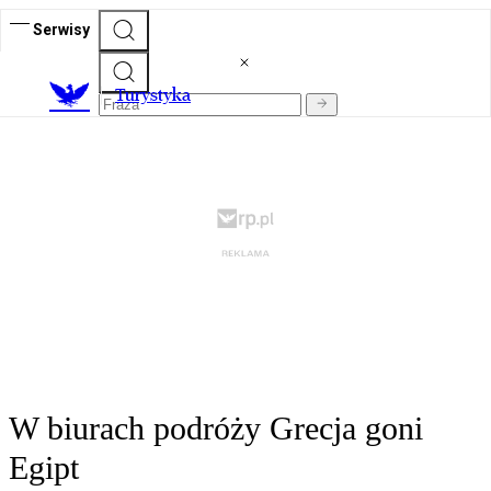
Serwisy
T
urystyka
W biurach podróży Grecja goni
Egipt