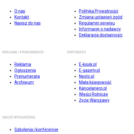
O nas
Polityka Prywatności
Kontakt
Zmiana ustawień zgód
Napisz do nas
Regulamin serwisu
Informacje o nadawcy
Deklaracja dostępności
REKLAMA I PRENUMERATA
PARTNERZY
Reklama
E-kiosk.pl
Ogłoszenia
E-gazety.pl
Prenumerata
Nexto.pl
Archiwum
Mała księgowość
Kancelarierp.pl
Wieści Rolnicze
Życie Warszawy
NASZE WYDARZENIA
Szkolenia i konferencje