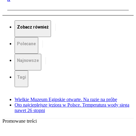
Zobacz również
Polecane
Najnowsze
Tagi
Wielkie Muzeum Egipskie otwarte. Na razie na próbę
Oto najcieplejsze jeziora w Polsce. Temperatura wody sięga
nawet 26 stopni
Promowane treści