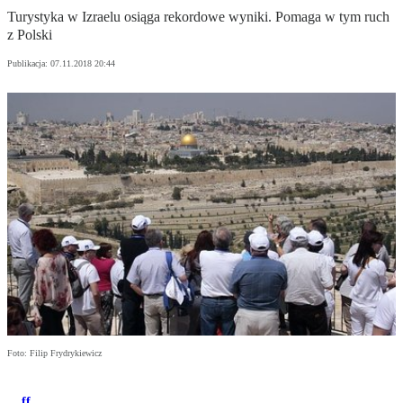
Turystyka w Izraelu osiąga rekordowe wyniki. Pomaga w tym ruch
z Polski
Publikacja:
07.11.2018 20:44
Foto: Filip Frydrykiewicz
ff