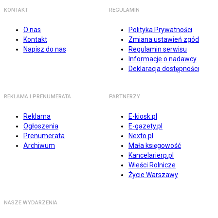
KONTAKT
REGULAMIN
O nas
Polityka Prywatności
Kontakt
Zmiana ustawień zgód
Napisz do nas
Regulamin serwisu
Informacje o nadawcy
Deklaracja dostępności
REKLAMA I PRENUMERATA
PARTNERZY
Reklama
E-kiosk.pl
Ogłoszenia
E-gazety.pl
Prenumerata
Nexto.pl
Archiwum
Mała księgowość
Kancelarierp.pl
Wieści Rolnicze
Życie Warszawy
NASZE WYDARZENIA