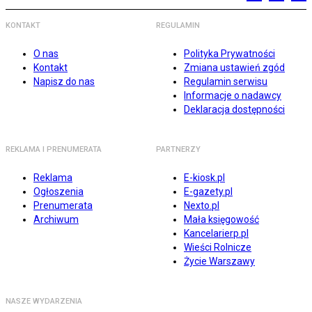
KONTAKT
REGULAMIN
O nas
Polityka Prywatności
Kontakt
Zmiana ustawień zgód
Napisz do nas
Regulamin serwisu
Informacje o nadawcy
Deklaracja dostępności
REKLAMA I PRENUMERATA
PARTNERZY
Reklama
E-kiosk.pl
Ogłoszenia
E-gazety.pl
Prenumerata
Nexto.pl
Archiwum
Mała księgowość
Kancelarierp.pl
Wieści Rolnicze
Życie Warszawy
NASZE WYDARZENIA