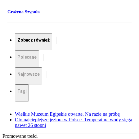
Grażyna Szypuła
Zobacz również
Polecane
Najnowsze
Tagi
Wielkie Muzeum Egipskie otwarte. Na razie na próbę
Oto najcieplejsze jeziora w Polsce. Temperatura wody sięga
nawet 26 stopni
Promowane treści