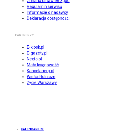
Zmiana ustawień zgód
Regulamin serwisu
Informacje o nadawcy
Deklaracja dostępności
PARTNERZY
E-kiosk.pl
E-gazety.pl
Nexto.pl
Mała księgowość
Kancelarierp.pl
Wieści Rolnicze
Życie Warszawy
KALENDARIUM