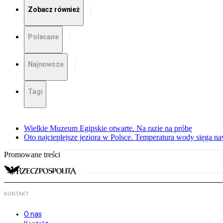
Zobacz również
Polecane
Najnowsze
Tagi
Wielkie Muzeum Egipskie otwarte. Na razie na próbę
Oto najcieplejsze jeziora w Polsce. Temperatura wody sięga na
Promowane treści
KONTAKT
O nas