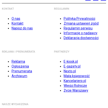
KONTAKT
REGULAMIN
O nas
Polityka Prywatności
Kontakt
Zmiana ustawień zgód
Napisz do nas
Regulamin serwisu
Informacje o nadawcy
Deklaracja dostępności
REKLAMA I PRENUMERATA
PARTNERZY
Reklama
E-kiosk.pl
Ogłoszenia
E-gazety.pl
Prenumerata
Nexto.pl
Archiwum
Mała księgowość
Kancelarierp.pl
Wieści Rolnicze
Życie Warszawy
NASZE WYDARZENIA