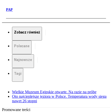
PAP
Zobacz również
Polecane
Najnowsze
Tagi
Wielkie Muzeum Egipskie otwarte. Na razie na próbę
Oto najcieplejsze jeziora w Polsce. Temperatura wody sięga
nawet 26 stopni
Promowane treści