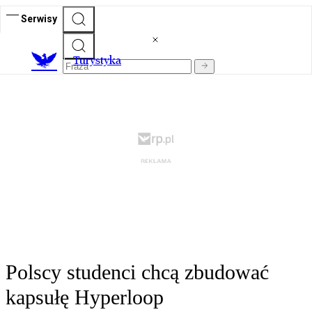
Serwisy
T
urystyka
Polscy studenci chcą zbudować
kapsułę Hyperloop