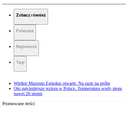
Zobacz również
Polecane
Najnowsze
Tagi
Wielkie Muzeum Egipskie otwarte. Na razie na próbę
Oto najcieplejsze jeziora w Polsce. Temperatura wody sięga
nawet 26 stopni
Promowane treści