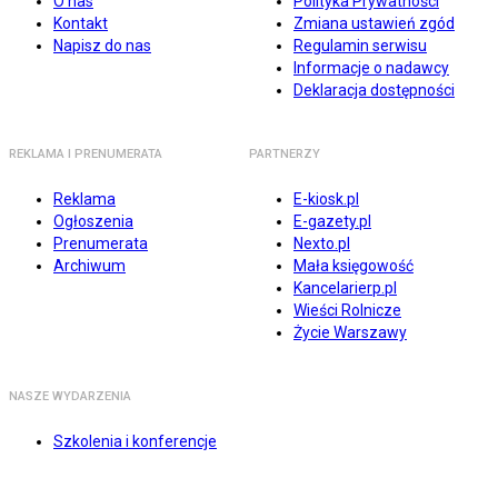
O nas
Polityka Prywatności
Kontakt
Zmiana ustawień zgód
Napisz do nas
Regulamin serwisu
Informacje o nadawcy
Deklaracja dostępności
REKLAMA I PRENUMERATA
PARTNERZY
Reklama
E-kiosk.pl
Ogłoszenia
E-gazety.pl
Prenumerata
Nexto.pl
Archiwum
Mała księgowość
Kancelarierp.pl
Wieści Rolnicze
Życie Warszawy
NASZE WYDARZENIA
Szkolenia i konferencje