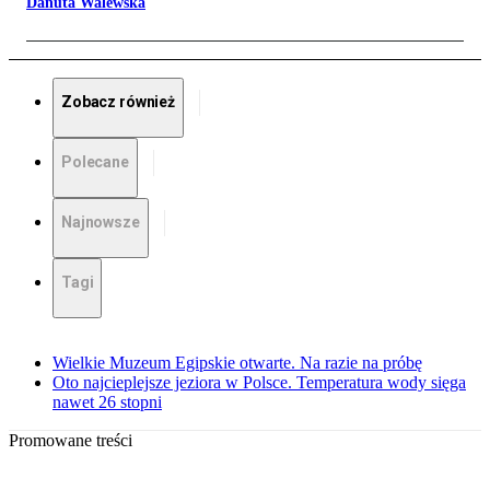
Danuta Walewska
Zobacz również
Polecane
Najnowsze
Tagi
Wielkie Muzeum Egipskie otwarte. Na razie na próbę
Oto najcieplejsze jeziora w Polsce. Temperatura wody sięga
nawet 26 stopni
Promowane treści