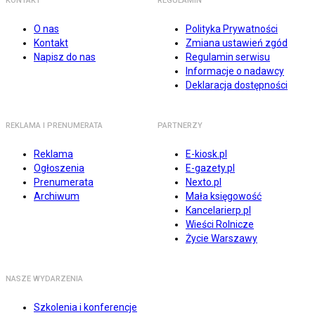
KONTAKT
REGULAMIN
O nas
Polityka Prywatności
Kontakt
Zmiana ustawień zgód
Napisz do nas
Regulamin serwisu
Informacje o nadawcy
Deklaracja dostępności
REKLAMA I PRENUMERATA
PARTNERZY
Reklama
E-kiosk.pl
Ogłoszenia
E-gazety.pl
Prenumerata
Nexto.pl
Archiwum
Mała księgowość
Kancelarierp.pl
Wieści Rolnicze
Życie Warszawy
NASZE WYDARZENIA
Szkolenia i konferencje