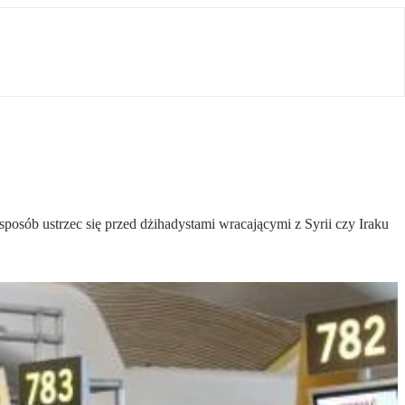
posób ustrzec się przed dżihadystami wracającymi z Syrii czy Iraku