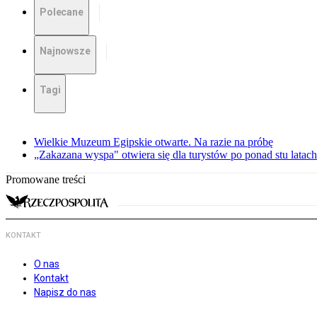
Polecane
Najnowsze
Tagi
Wielkie Muzeum Egipskie otwarte. Na razie na próbę
„Zakazana wyspa" otwiera się dla turystów po ponad stu latach
Promowane treści
KONTAKT
O nas
Kontakt
Napisz do nas