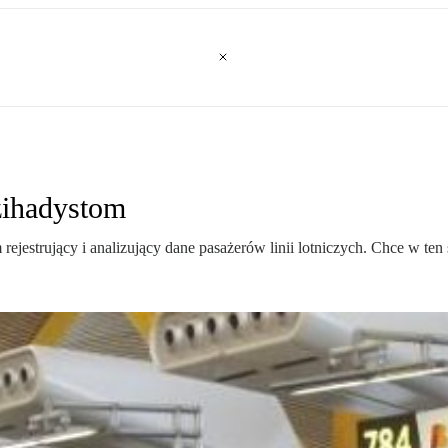
żihadystom
strujący i analizujący dane pasażerów linii lotniczych. Chce w ten s