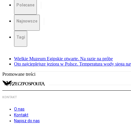
Polecane
Najnowsze
Tagi
Wielkie Muzeum Egipskie otwarte. Na razie na próbę
Oto najcieplejsze jeziora w Polsce. Temperatura wody sięga na
Promowane treści
KONTAKT
O nas
Kontakt
Napisz do nas