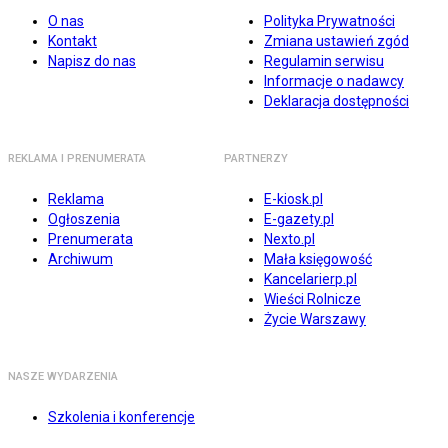
O nas
Polityka Prywatności
Kontakt
Zmiana ustawień zgód
Napisz do nas
Regulamin serwisu
Informacje o nadawcy
Deklaracja dostępności
REKLAMA I PRENUMERATA
PARTNERZY
Reklama
E-kiosk.pl
Ogłoszenia
E-gazety.pl
Prenumerata
Nexto.pl
Archiwum
Mała księgowość
Kancelarierp.pl
Wieści Rolnicze
Życie Warszawy
NASZE WYDARZENIA
Szkolenia i konferencje