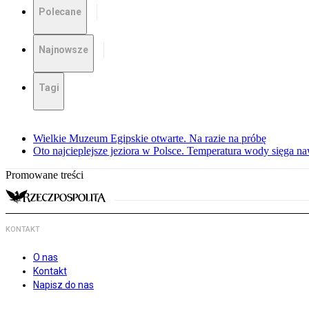
Polecane
Najnowsze
Tagi
Wielkie Muzeum Egipskie otwarte. Na razie na próbę
Oto najcieplejsze jeziora w Polsce. Temperatura wody sięga na
Promowane treści
KONTAKT
O nas
Kontakt
Napisz do nas