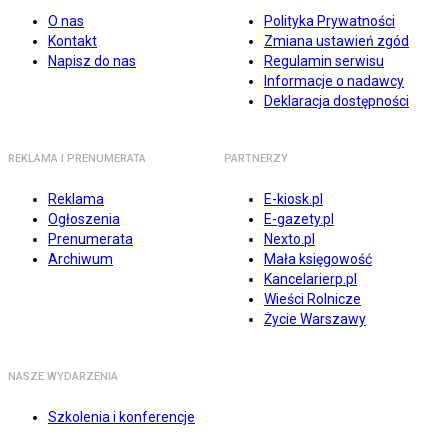
O nas
Polityka Prywatności
Kontakt
Zmiana ustawień zgód
Napisz do nas
Regulamin serwisu
Informacje o nadawcy
Deklaracja dostępności
REKLAMA I PRENUMERATA
PARTNERZY
Reklama
E-kiosk.pl
Ogłoszenia
E-gazety.pl
Prenumerata
Nexto.pl
Archiwum
Mała księgowość
Kancelarierp.pl
Wieści Rolnicze
Życie Warszawy
NASZE WYDARZENIA
Szkolenia i konferencje