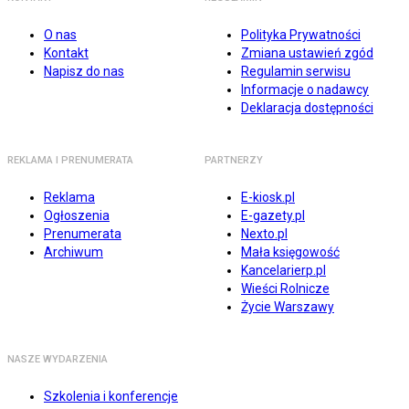
O nas
Polityka Prywatności
Kontakt
Zmiana ustawień zgód
Napisz do nas
Regulamin serwisu
Informacje o nadawcy
Deklaracja dostępności
REKLAMA I PRENUMERATA
PARTNERZY
Reklama
E-kiosk.pl
Ogłoszenia
E-gazety.pl
Prenumerata
Nexto.pl
Archiwum
Mała księgowość
Kancelarierp.pl
Wieści Rolnicze
Życie Warszawy
NASZE WYDARZENIA
Szkolenia i konferencje