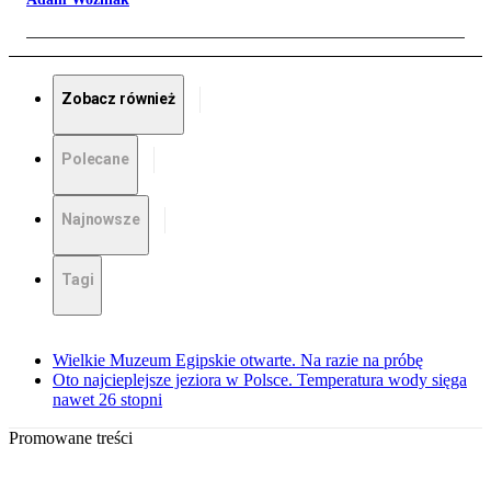
Zobacz również
Polecane
Najnowsze
Tagi
Wielkie Muzeum Egipskie otwarte. Na razie na próbę
Oto najcieplejsze jeziora w Polsce. Temperatura wody sięga
nawet 26 stopni
Promowane treści