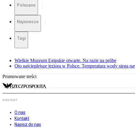
Polecane
Najnowsze
Tagi
Wielkie Muzeum Egipskie otwarte. Na razie na próbę
Oto najcieplejsze jeziora w Polsce. Temperatura wody sięga na
Promowane treści
KONTAKT
O nas
Kontakt
Napisz do nas