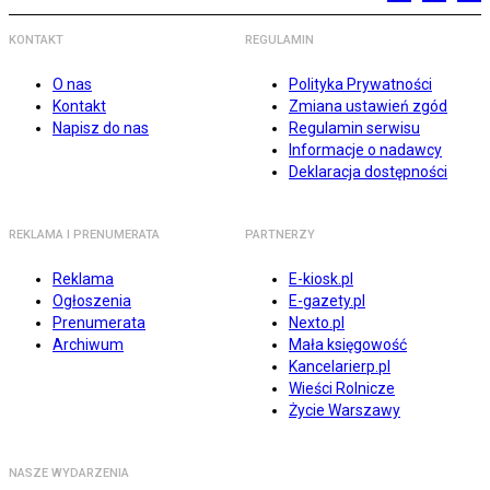
KONTAKT
REGULAMIN
O nas
Polityka Prywatności
Kontakt
Zmiana ustawień zgód
Napisz do nas
Regulamin serwisu
Informacje o nadawcy
Deklaracja dostępności
REKLAMA I PRENUMERATA
PARTNERZY
Reklama
E-kiosk.pl
Ogłoszenia
E-gazety.pl
Prenumerata
Nexto.pl
Archiwum
Mała księgowość
Kancelarierp.pl
Wieści Rolnicze
Życie Warszawy
NASZE WYDARZENIA