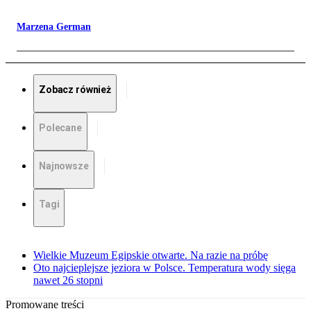
Marzena German
Zobacz również
Polecane
Najnowsze
Tagi
Wielkie Muzeum Egipskie otwarte. Na razie na próbę
Oto najcieplejsze jeziora w Polsce. Temperatura wody sięga
nawet 26 stopni
Promowane treści