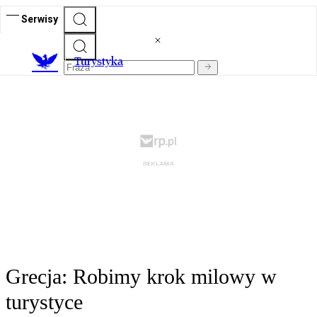
Serwisy
T
urystyka
Grecja: Robimy krok milowy w
turystyce