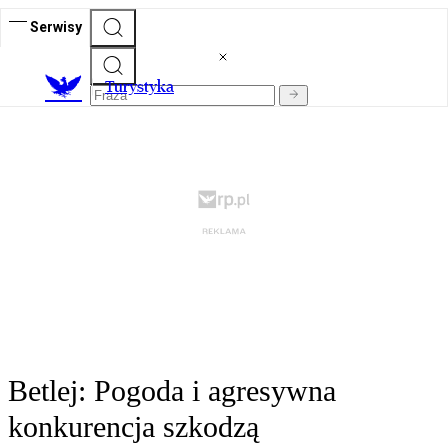
Serwisy
T
urystyka
Betlej: Pogoda i agresywna
konkurencja szkodzą