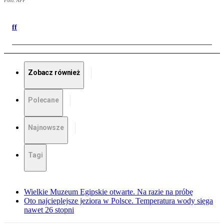
Foto: AFP
ff
Zobacz również
Polecane
Najnowsze
Tagi
Wielkie Muzeum Egipskie otwarte. Na razie na próbę
Oto najcieplejsze jeziora w Polsce. Temperatura wody sięga
nawet 26 stopni