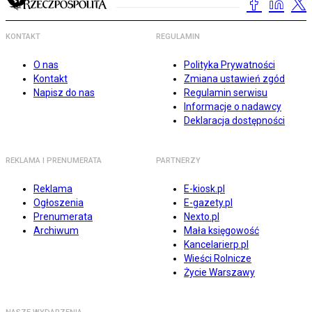
KONTAKT
REGULAMIN
O nas
Polityka Prywatności
Kontakt
Zmiana ustawień zgód
Napisz do nas
Regulamin serwisu
Informacje o nadawcy
Deklaracja dostępności
REKLAMA I PRENUMERATA
PARTNERZY
Reklama
E-kiosk.pl
Ogłoszenia
E-gazety.pl
Prenumerata
Nexto.pl
Archiwum
Mała księgowość
Kancelarierp.pl
Wieści Rolnicze
Życie Warszawy