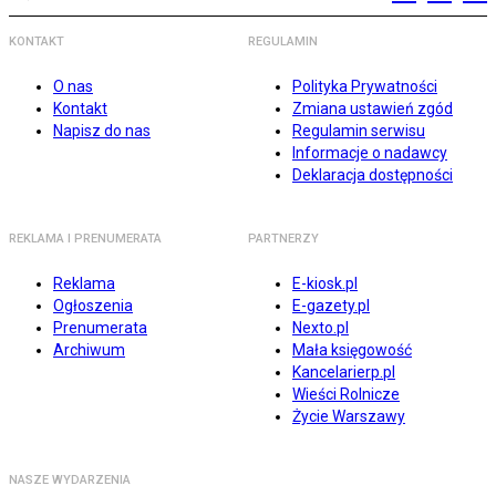
KONTAKT
REGULAMIN
O nas
Polityka Prywatności
Kontakt
Zmiana ustawień zgód
Napisz do nas
Regulamin serwisu
Informacje o nadawcy
Deklaracja dostępności
REKLAMA I PRENUMERATA
PARTNERZY
Reklama
E-kiosk.pl
Ogłoszenia
E-gazety.pl
Prenumerata
Nexto.pl
Archiwum
Mała księgowość
Kancelarierp.pl
Wieści Rolnicze
Życie Warszawy
NASZE WYDARZENIA