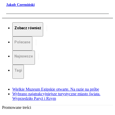
Jakub Czermiński
Zobacz również
Polecane
Najnowsze
Tagi
Wielkie Muzeum Egipskie otwarte. Na razie na próbę
Wybrano najatrakcyjniejsze turystyczne miasto świata.
Wyprzedziło Paryż i Rzym
Promowane treści