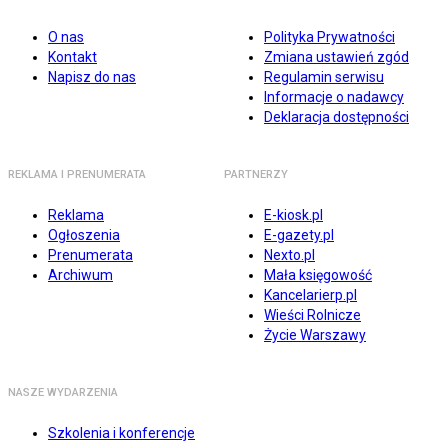
O nas
Polityka Prywatności
Kontakt
Zmiana ustawień zgód
Napisz do nas
Regulamin serwisu
Informacje o nadawcy
Deklaracja dostępności
REKLAMA I PRENUMERATA
PARTNERZY
Reklama
E-kiosk.pl
Ogłoszenia
E-gazety.pl
Prenumerata
Nexto.pl
Archiwum
Mała księgowość
Kancelarierp.pl
Wieści Rolnicze
Życie Warszawy
NASZE WYDARZENIA
Szkolenia i konferencje