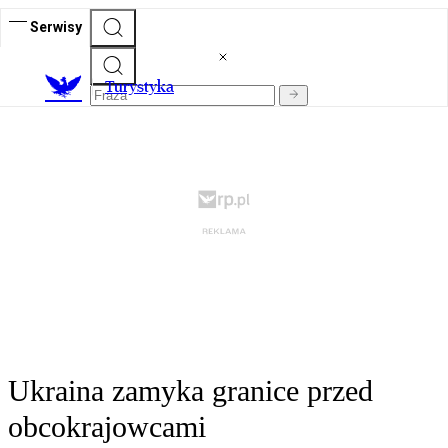
Serwisy
T
urystyka
Ukraina zamyka granice przed
obcokrajowcami