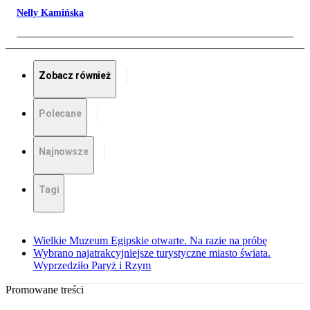
Nelly Kamińska
Zobacz również
Polecane
Najnowsze
Tagi
Wielkie Muzeum Egipskie otwarte. Na razie na próbę
Wybrano najatrakcyjniejsze turystyczne miasto świata.
Wyprzedziło Paryż i Rzym
Promowane treści