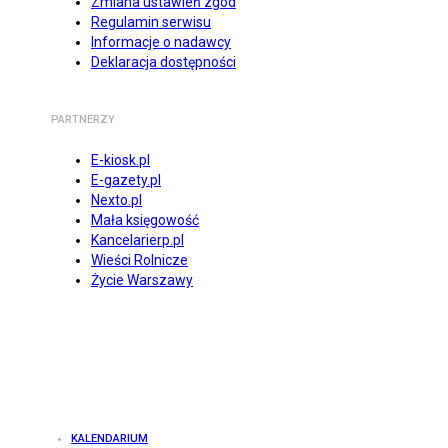
Zmiana ustawień zgód
Regulamin serwisu
Informacje o nadawcy
Deklaracja dostępności
PARTNERZY
E-kiosk.pl
E-gazety.pl
Nexto.pl
Mała księgowość
Kancelarierp.pl
Wieści Rolnicze
Życie Warszawy
KALENDARIUM