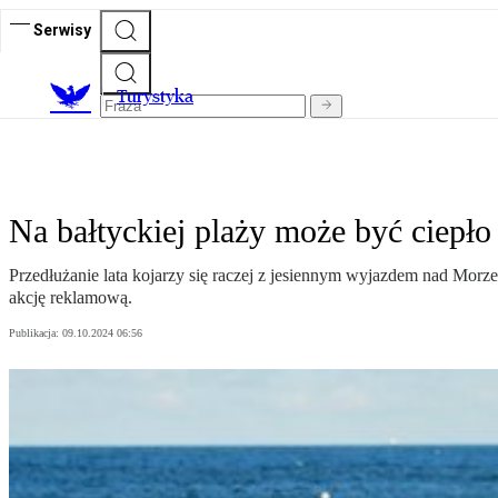
Serwisy
T
urystyka
Na bałtyckiej plaży może być ciepł
Przedłużanie lata kojarzy się raczej z jesiennym wyjazdem nad Mor
akcję reklamową.
Publikacja:
09.10.2024 06:56