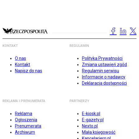
KONTAKT
REGULAMIN
O nas
Polityka Prywatności
Kontakt
Zmiana ustawień zgód
Napisz do nas
Regulamin serwisu
Informacje o nadawcy
Deklaracja dostępności
REKLAMA I PRENUMERATA
PARTNERZY
Reklama
E-kiosk.pl
Ogłoszenia
E-gazety.pl
Prenumerata
Nexto.pl
Archiwum
Mała księgowość
Kancelarierp.pl