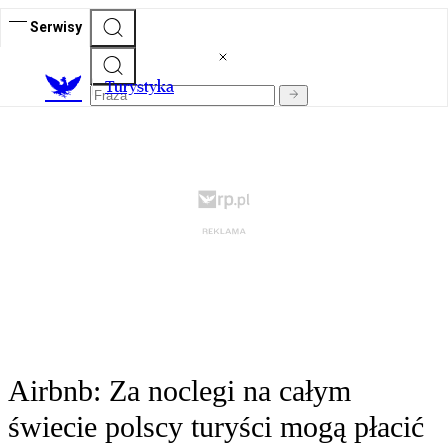
Serwisy
T
urystyka
Airbnb: Za noclegi na całym
świecie polscy turyści mogą płacić