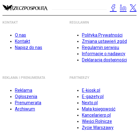
KONTAKT
REGULAMIN
O nas
Polityka Prywatności
Kontakt
Zmiana ustawień zgód
Napisz do nas
Regulamin serwisu
Informacje o nadawcy
Deklaracja dostępności
REKLAMA I PRENUMERATA
PARTNERZY
Reklama
E-kiosk.pl
Ogłoszenia
E-gazety.pl
Prenumerata
Nexto.pl
Archiwum
Mała księgowość
Kancelarierp.pl
Wieści Rolnicze
Życie Warszawy