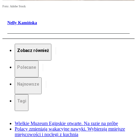
Foto: Adobe Stock
Nelly Kamińska
Zobacz również
Polecane
Najnowsze
Tagi
Wielkie Muzeum Egipskie otwarte. Na razie na próbę
Polacy zmieniają wakacyjne nawyki. Wybierają mniejsze
miejscowości i noclegi z kuchnią