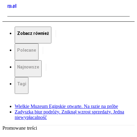
rp.pl
Zobacz również
Polecane
Najnowsze
Tagi
Wielkie Muzeum Egipskie otwarte. Na razie na próbę
Zadyszka biur podróży. Zniknął wzrost sprzedaży. Jedna
niewypłacalność
Promowane treści