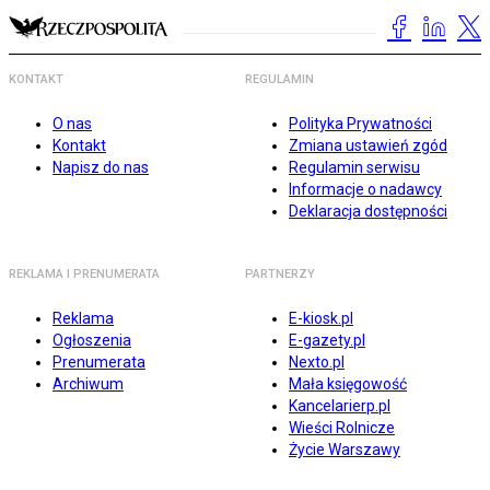
KONTAKT
REGULAMIN
O nas
Polityka Prywatności
Kontakt
Zmiana ustawień zgód
Napisz do nas
Regulamin serwisu
Informacje o nadawcy
Deklaracja dostępności
REKLAMA I PRENUMERATA
PARTNERZY
Reklama
E-kiosk.pl
Ogłoszenia
E-gazety.pl
Prenumerata
Nexto.pl
Archiwum
Mała księgowość
Kancelarierp.pl
Wieści Rolnicze
Życie Warszawy