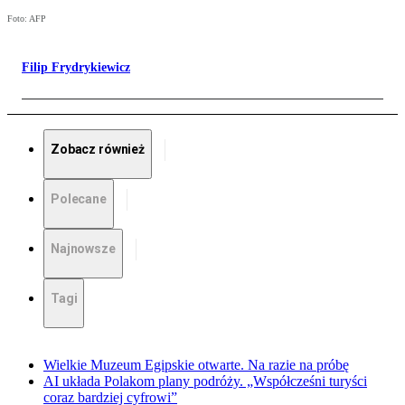
Foto: AFP
Filip Frydrykiewicz
Zobacz również
Polecane
Najnowsze
Tagi
Wielkie Muzeum Egipskie otwarte. Na razie na próbę
AI układa Polakom plany podróży. „Współcześni turyści
coraz bardziej cyfrowi”