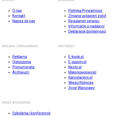
KONTAKT
REGULAMIN
O nas
Polityka Prywatności
Kontakt
Zmiana ustawień zgód
Napisz do nas
Regulamin serwisu
Informacje o nadawcy
Deklaracja dostępności
REKLAMA I PRENUMERATA
PARTNERZY
Reklama
E-kiosk.pl
Ogłoszenia
E-gazety.pl
Prenumerata
Nexto.pl
Archiwum
Mała księgowość
Kancelarierp.pl
Wieści Rolnicze
Życie Warszawy
NASZE WYDARZENIA
Szkolenia i konferencje