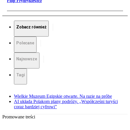
Filip Frydrykiewicz
Zobacz również
Polecane
Najnowsze
Tagi
Wielkie Muzeum Egipskie otwarte. Na razie na próbę
AI układa Polakom plany podróży. „Współcześni turyści
coraz bardziej cyfrowi”
Promowane treści