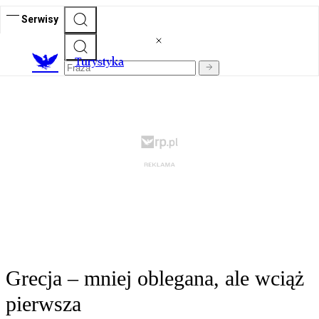
Serwisy
T
urystyka
Grecja – mniej oblegana, ale wciąż
pierwsza