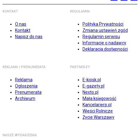
KONTAKT
REGULAMIN
O nas
Polityka Prywatności
Kontakt
Zmiana ustawień zgód
Napisz do nas
Regulamin serwisu
Informacje o nadawcy
Deklaracja dostępności
REKLAMA I PRENUMERATA
PARTNERZY
Reklama
E-kiosk.pl
Ogłoszenia
E-gazety.pl
Prenumerata
Nexto.pl
Archiwum
Mała księgowość
Kancelarierp.pl
Wieści Rolnicze
Życie Warszawy
NASZE WYDARZENIA