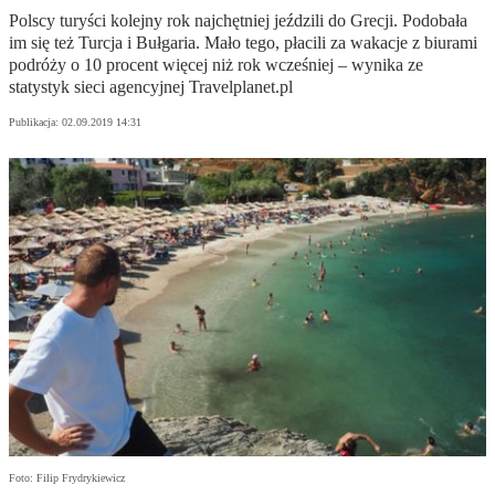
Polscy turyści kolejny rok najchętniej jeździli do Grecji. Podobała
im się też Turcja i Bułgaria. Mało tego, płacili za wakacje z biurami
podróży o 10 procent więcej niż rok wcześniej – wynika ze
statystyk sieci agencyjnej Travelplanet.pl
Publikacja:
02.09.2019 14:31
Foto: Filip Frydrykiewicz