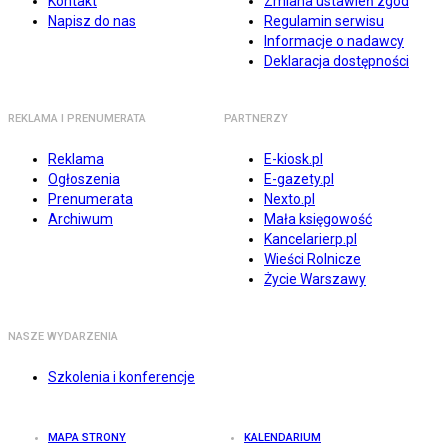
Kontakt
Zmiana ustawień zgód
Napisz do nas
Regulamin serwisu
Informacje o nadawcy
Deklaracja dostępności
REKLAMA I PRENUMERATA
PARTNERZY
Reklama
E-kiosk.pl
Ogłoszenia
E-gazety.pl
Prenumerata
Nexto.pl
Archiwum
Mała księgowość
Kancelarierp.pl
Wieści Rolnicze
Życie Warszawy
NASZE WYDARZENIA
Szkolenia i konferencje
MAPA STRONY
KALENDARIUM