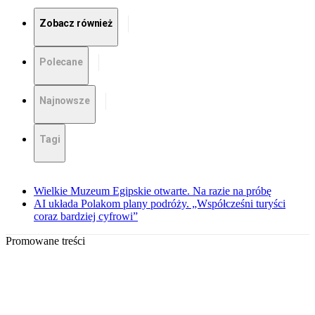
Zobacz również
Polecane
Najnowsze
Tagi
Wielkie Muzeum Egipskie otwarte. Na razie na próbę
AI układa Polakom plany podróży. „Współcześni turyści
coraz bardziej cyfrowi”
Promowane treści