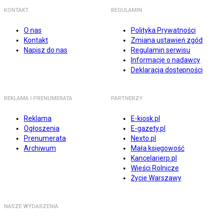
KONTAKT
REGULAMIN
O nas
Polityka Prywatności
Kontakt
Zmiana ustawień zgód
Napisz do nas
Regulamin serwisu
Informacje o nadawcy
Deklaracja dostępności
REKLAMA I PRENUMERATA
PARTNERZY
Reklama
E-kiosk.pl
Ogłoszenia
E-gazety.pl
Prenumerata
Nexto.pl
Archiwum
Mała księgowość
Kancelarierp.pl
Wieści Rolnicze
Życie Warszawy
NASZE WYDARZENIA