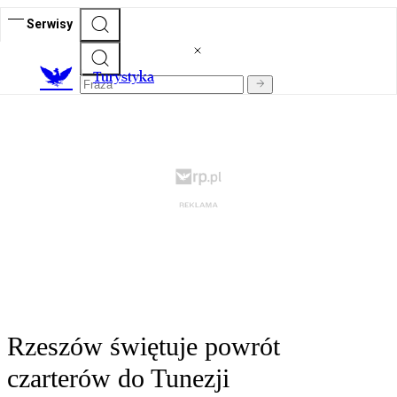
Serwisy
T
urystyka
Rzeszów świętuje powrót
czarterów do Tunezji