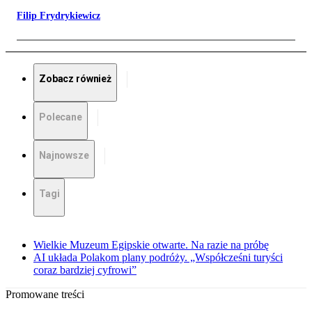
Filip Frydrykiewicz
Zobacz również
Polecane
Najnowsze
Tagi
Wielkie Muzeum Egipskie otwarte. Na razie na próbę
AI układa Polakom plany podróży. „Współcześni turyści
coraz bardziej cyfrowi”
Promowane treści