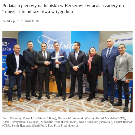
Po latach przerwy na lotnisko w Rzeszowie wracają czartery do
Tunezji. I to od razu dwa w tygodniu.
Publikacja:
31.01.2020 11:58
Foto: Od lewej: Maher Lili (Prima Holiday), Tomasz Wrześniewski (Oasis), Ahmed Meddeb (ONTT),
Adam Hamryszczak (Jasionka), Sławomir Szulc (Exim Tours), Nadia Ennakhla (Nouvelair), Fourat Haddad
(GTS), Semir Hamouda (Sun&Fun). Fot. Filip Frydrykiewicz