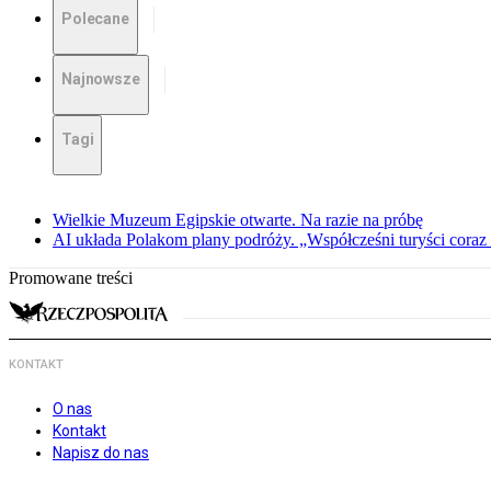
Polecane
Najnowsze
Tagi
Wielkie Muzeum Egipskie otwarte. Na razie na próbę
AI układa Polakom plany podróży. „Współcześni turyści coraz 
Promowane treści
KONTAKT
O nas
Kontakt
Napisz do nas