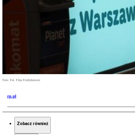
Foto: Fot. Filip Frydrykiewicz
rp.pl
Zobacz również