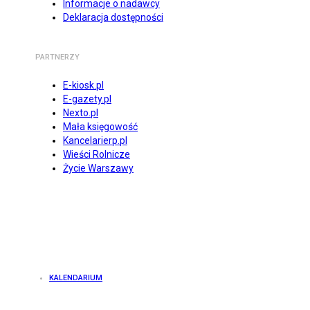
Informacje o nadawcy
Deklaracja dostępności
PARTNERZY
E-kiosk.pl
E-gazety.pl
Nexto.pl
Mała księgowość
Kancelarierp.pl
Wieści Rolnicze
Życie Warszawy
KALENDARIUM