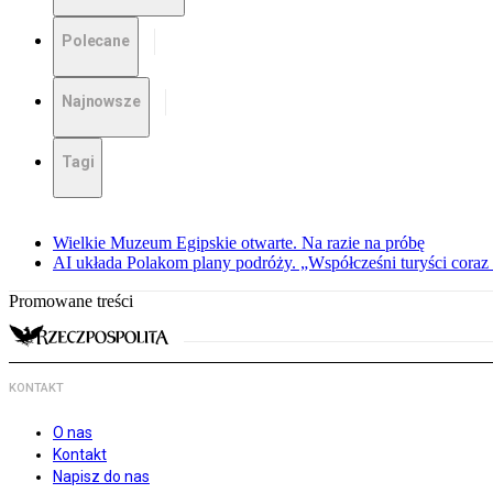
Polecane
Najnowsze
Tagi
Wielkie Muzeum Egipskie otwarte. Na razie na próbę
AI układa Polakom plany podróży. „Współcześni turyści coraz 
Promowane treści
KONTAKT
O nas
Kontakt
Napisz do nas