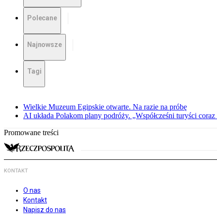
Polecane
Najnowsze
Tagi
Wielkie Muzeum Egipskie otwarte. Na razie na próbę
AI układa Polakom plany podróży. „Współcześni turyści coraz 
Promowane treści
KONTAKT
O nas
Kontakt
Napisz do nas