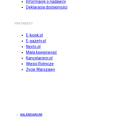
Informacje o nadawcy
Deklaracja dostępności
PARTNERZY
E-kiosk.pl
E-gazety.pl
Nexto.pl
Mała księgowość
Kancelarierp.pl
Wieści Rolnicze
Życie Warszawy
KALENDARIUM