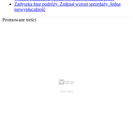
Zadyszka biur podróży. Zniknął wzrost sprzedaży. Jedna
niewypłacalność
Promowane treści