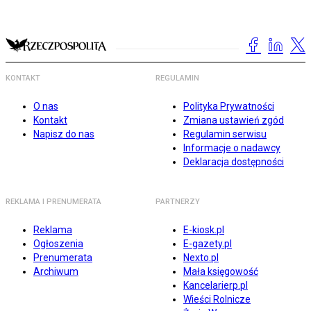
KONTAKT
REGULAMIN
O nas
Polityka Prywatności
Kontakt
Zmiana ustawień zgód
Napisz do nas
Regulamin serwisu
Informacje o nadawcy
Deklaracja dostępności
REKLAMA I PRENUMERATA
PARTNERZY
Reklama
E-kiosk.pl
Ogłoszenia
E-gazety.pl
Prenumerata
Nexto.pl
Archiwum
Mała księgowość
Kancelarierp.pl
Wieści Rolnicze