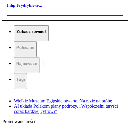
Filip Frydrykiewicz
Zobacz również
Polecane
Najnowsze
Tagi
Wielkie Muzeum Egipskie otwarte. Na razie na próbę
AI układa Polakom plany podróży. „Współcześni turyści
coraz bardziej cyfrowi”
Promowane treści