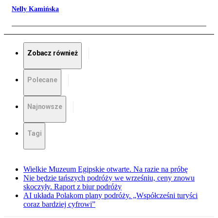
Nelly Kamińska
Zobacz również
Polecane
Najnowsze
Tagi
Wielkie Muzeum Egipskie otwarte. Na razie na próbę
Nie będzie tańszych podróży we wrześniu, ceny znowu
skoczyły. Raport z biur podróży
AI układa Polakom plany podróży. „Współcześni turyści
coraz bardziej cyfrowi”