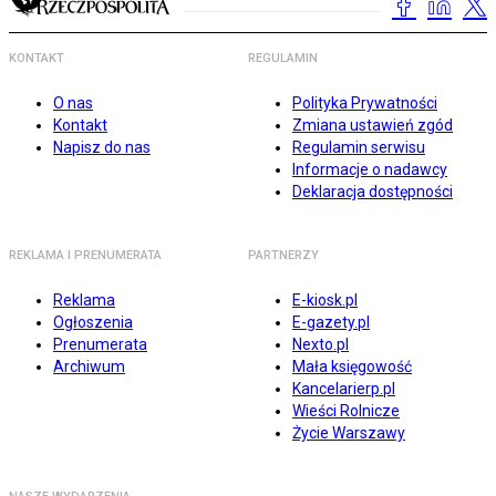
KONTAKT
REGULAMIN
O nas
Polityka Prywatności
Kontakt
Zmiana ustawień zgód
Napisz do nas
Regulamin serwisu
Informacje o nadawcy
Deklaracja dostępności
REKLAMA I PRENUMERATA
PARTNERZY
Reklama
E-kiosk.pl
Ogłoszenia
E-gazety.pl
Prenumerata
Nexto.pl
Archiwum
Mała księgowość
Kancelarierp.pl
Wieści Rolnicze
Życie Warszawy