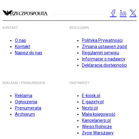
KONTAKT
REGULAMIN
O nas
Polityka Prywatności
Kontakt
Zmiana ustawień zgód
Napisz do nas
Regulamin serwisu
Informacje o nadawcy
Deklaracja dostępności
REKLAMA I PRENUMERATA
PARTNERZY
Reklama
E-kiosk.pl
Ogłoszenia
E-gazety.pl
Prenumerata
Nexto.pl
Archiwum
Mała księgowość
Kancelarierp.pl
Wieści Rolnicze
Życie Warszawy