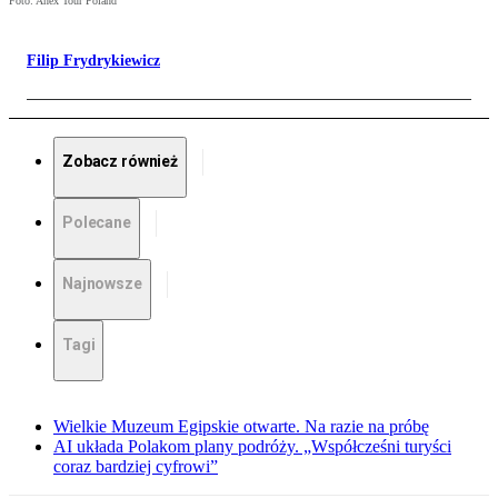
Foto: Anex Tour Poland
Filip Frydrykiewicz
Zobacz również
Polecane
Najnowsze
Tagi
Wielkie Muzeum Egipskie otwarte. Na razie na próbę
AI układa Polakom plany podróży. „Współcześni turyści
coraz bardziej cyfrowi”