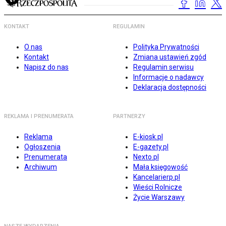
KONTAKT
REGULAMIN
O nas
Polityka Prywatności
Kontakt
Zmiana ustawień zgód
Napisz do nas
Regulamin serwisu
Informacje o nadawcy
Deklaracja dostępności
REKLAMA I PRENUMERATA
PARTNERZY
Reklama
E-kiosk.pl
Ogłoszenia
E-gazety.pl
Prenumerata
Nexto.pl
Archiwum
Mała księgowość
Kancelarierp.pl
Wieści Rolnicze
Życie Warszawy