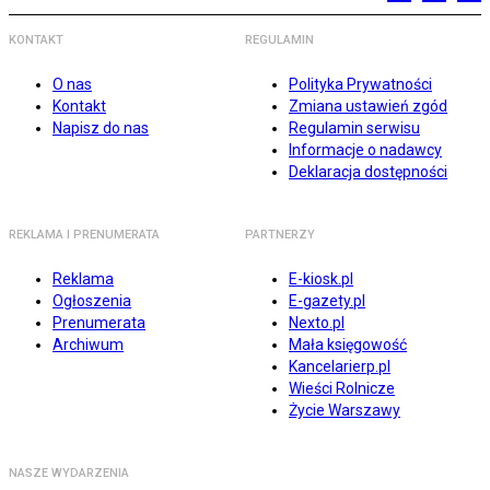
KONTAKT
REGULAMIN
O nas
Polityka Prywatności
Kontakt
Zmiana ustawień zgód
Napisz do nas
Regulamin serwisu
Informacje o nadawcy
Deklaracja dostępności
REKLAMA I PRENUMERATA
PARTNERZY
Reklama
E-kiosk.pl
Ogłoszenia
E-gazety.pl
Prenumerata
Nexto.pl
Archiwum
Mała księgowość
Kancelarierp.pl
Wieści Rolnicze
Życie Warszawy
NASZE WYDARZENIA