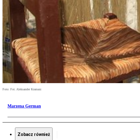
Foto: Fot. Aleksander Kramarz
Marzena German
Zobacz również