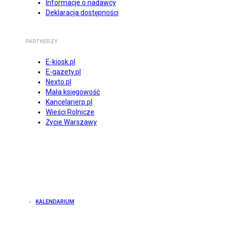
Informacje o nadawcy
Deklaracja dostępności
PARTNERZY
E-kiosk.pl
E-gazety.pl
Nexto.pl
Mała księgowość
Kancelarierp.pl
Wieści Rolnicze
Życie Warszawy
KALENDARIUM