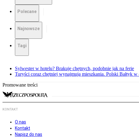
Polecane
Najnowsze
Tagi
Sylwester w hotelu? Brakuje chętnych, podobnie jak na ferie
Turyści coraz chętniej wynajmują mieszkania. Polski Bałtyk w
Promowane treści
KONTAKT
O nas
Kontakt
Napisz do nas