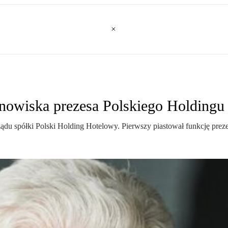
anowiska prezesa Polskiego Holding
rządu spółki Polski Holding Hotelowy. Pierwszy piastował funkcję pre