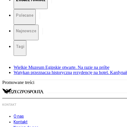
Polecane
Najnowsze
Tagi
Wielkie Muzeum Egipskie otwarte. Na razie na próbę
Watykan przeznacza historyczną rezydencję na hotel. Kardyn
Promowane treści
KONTAKT
O nas
Kontakt