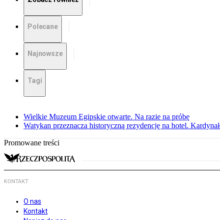
Polecane
Najnowsze
Tagi
Wielkie Muzeum Egipskie otwarte. Na razie na próbę
Watykan przeznacza historyczną rezydencję na hotel. Kardyn
Promowane treści
KONTAKT
O nas
Kontakt