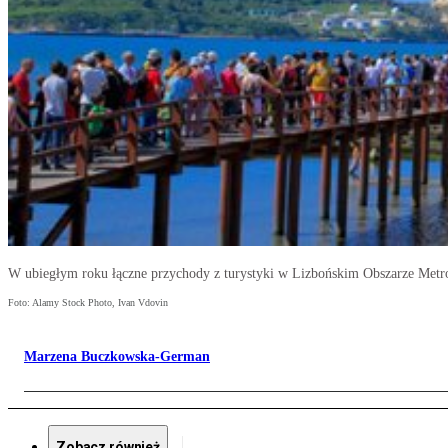
W ubiegłym roku łączne przychody z turystyki w Lizbońskim Obszarze Metro
Foto: Alamy Stock Photo, Ivan Vdovin
Marzena Buczkowska-German
Zobacz również