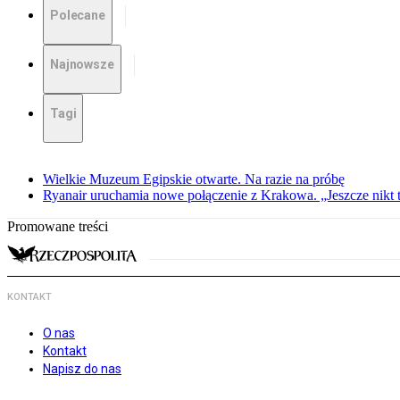
Polecane
Najnowsze
Tagi
Wielkie Muzeum Egipskie otwarte. Na razie na próbę
Ryanair uruchamia nowe połączenie z Krakowa. „Jeszcze nikt t
Promowane treści
KONTAKT
O nas
Kontakt
Napisz do nas