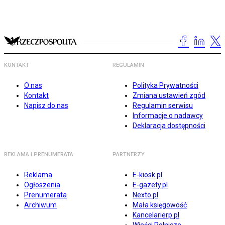
KONTAKT
REGULAMIN
O nas
Polityka Prywatności
Kontakt
Zmiana ustawień zgód
Napisz do nas
Regulamin serwisu
Informacje o nadawcy
Deklaracja dostępności
REKLAMA I PRENUMERATA
PARTNERZY
Reklama
E-kiosk.pl
Ogłoszenia
E-gazety.pl
Prenumerata
Nexto.pl
Archiwum
Mała księgowość
Kancelarierp.pl