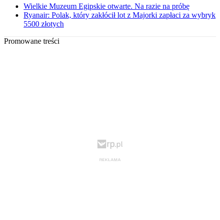
Wielkie Muzeum Egipskie otwarte. Na razie na próbę
Ryanair: Polak, który zakłócił lot z Majorki zapłaci za wybryk
5500 złotych
Promowane treści